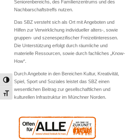
Seniorenbereichs, des Familienzentrums und des
Nachbarschaftstreffs nutzen.
Das SBZ versteht sich als Ort mit Angeboten und
Hilfen zur Verwirklichung individueller alters-, sowie
gruppen- und szenespezifischer Freizeitinteressen.
Die Unterstützung erfolgt durch räumliche und
materielle Ressourcen, sowie durch fachliches „Know-
How“.
Durch Angebote in den Bereichen Kultur, Kreativität,
Spiel, Sport und Soziales leistet das SBZ einen
Umschalten auf hohe Kontraste
wesentlichen Beitrag zur gesellschaftlichen und
Schrift vergrößern
kulturellen Infrastruktur im Münchner Norden.