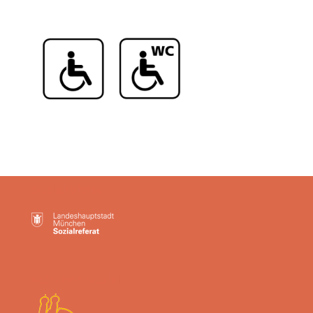
Sozialreferat
München Sozial